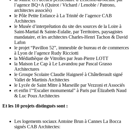
l’agence BQ+A (Quirot / Vichard / Lenoble / Patrono,
architectes associés)
le Pôle Petite Enfance à La Trinité de l’agence CAB
Architectes
le Musée d’interprétation du site des sources de la Loire à
Saint-Martial & Sainte-Eulalie, par Territoires, paysagistes
mandataire, et les architectes Charles-Henri Tachon & David
Lafon
le projet “Pavillon 52”, immeuble de bureau et de commerces
à Lyon de l’agence Rudy Ricciotti
la Médiathèque de Vitrolles par Jean-Pierre LOTT
la Maison Le Cap à Le Lavandou par Pascal Grasso
Architectures
le Groupe Scolaire Claudie Haigneré à Châtellerault signé
Vallet de Martinis Architectes
le Lycée de Saint Mitre à Marseille par Vezzoni et Associés
et enfin l’“Escalier monumental” à Paris par Élizabeth Naud
& Luc Poux Architectes
Et les 10 projets distingués sont :
Les logements sociaux Antoine Brun à Cannes La Bocca
signés CAB Architectes: