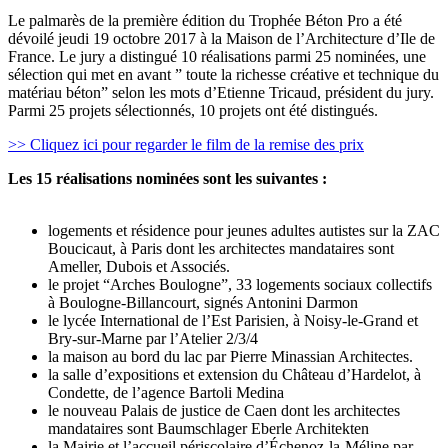
Le palmarès de la première édition du Trophée Béton Pro a été
dévoilé jeudi 19 octobre 2017 à la Maison de l’Architecture d’Ile de
France. Le jury a distingué 10 réalisations parmi 25 nominées, une
sélection qui met en avant ” toute la richesse créative et technique du
matériau béton” selon les mots d’Etienne Tricaud, président du jury.
Parmi 25 projets sélectionnés, 10 projets ont été distingués.
>> Cliquez ici pour regarder le film de la remise des prix
Les 15 réalisations nominées sont les suivantes :
logements et résidence pour jeunes adultes autistes sur la ZAC
Boucicaut, à Paris dont les architectes mandataires sont
Ameller, Dubois et Associés.
le projet “Arches Boulogne”, 33 logements sociaux collectifs
à Boulogne-Billancourt, signés Antonini Darmon
le lycée International de l’Est Parisien, à Noisy-le-Grand et
Bry-sur-Marne par l’Atelier 2/3/4
la maison au bord du lac par Pierre Minassian Architectes.
la salle d’expositions et extension du Château d’Hardelot, à
Condette, de l’agence Bartoli Medina
le nouveau Palais de justice de Caen dont les architectes
mandataires sont Baumschlager Eberle Architekten
la Mairie et l’accueil périscolaire d’Échenoz-la-Méline par