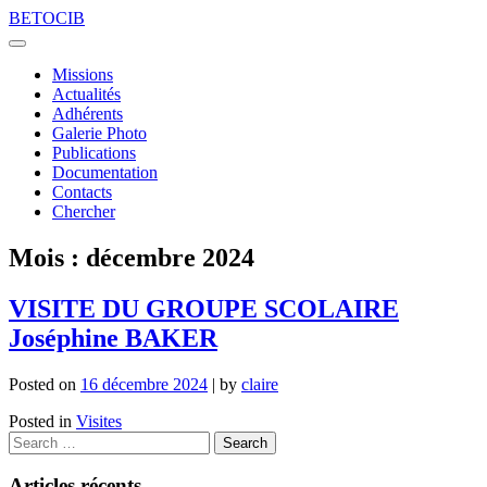
Skip
BETOCIB
to
content
Missions
Actualités
Adhérents
Galerie Photo
Publications
Documentation
Contacts
Chercher
Mois :
décembre 2024
VISITE DU GROUPE SCOLAIRE
Joséphine BAKER
Posted on
16 décembre 2024
|
by
claire
Posted in
Visites
Articles récents