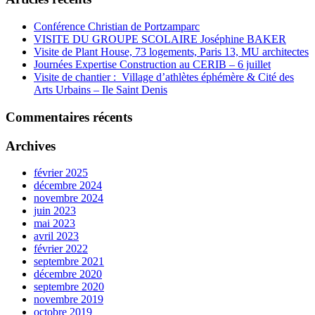
Conférence Christian de Portzamparc
VISITE DU GROUPE SCOLAIRE Joséphine BAKER
Visite de Plant House, 73 logements, Paris 13, MU architectes
Journées Expertise Construction au CERIB – 6 juillet
Visite de chantier : Village d’athlètes éphémère & Cité des
Arts Urbains – Ile Saint Denis
Commentaires récents
Archives
février 2025
décembre 2024
novembre 2024
juin 2023
mai 2023
avril 2023
février 2022
septembre 2021
décembre 2020
septembre 2020
novembre 2019
octobre 2019