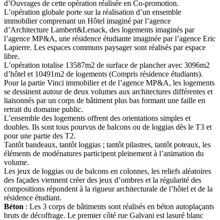
d’Ouvrages de cette opération réalisée en Co-promotion.
L’opération globale porte sur la réalisation d’un ensemble
immobilier comprenant un Hôtel imaginé par l’agence
d’Architecture Lambert&Lenack, des logements imaginés par
l’agence MP&A, une résidence étudiante imaginée par l’agence Eric
Lapierre. Les espaces communs paysager sont réalisés par espace
libre.
L’opération totalise 13587m2 de surface de plancher avec 3096m2
d’hôtel et 10491m2 de logements (Compris résidence étudiants).
Pour la partie Vinci immobilier et de l’agence MP&A, les logements
se dessinent autour de deux volumes aux architectures différentes et
liaisonnés par un corps de bâtiment plus bas formant une faille en
retrait du domaine public.
L’ensemble des logements offrent des orientations simples et
doubles. Ils sont tous pourvus de balcons ou de loggias dès le T3 et
pour une partie des T2.
Tantôt bandeaux, tantôt loggias ; tantôt pilastres, tantôt poteaux, les
éléments de modénatures participent pleinement à l’animation du
volume.
Les jeux de loggias ou de balcons en colonnes, les reliefs aléatoires
des façades viennent créer des jeux d’ombres et la régularité des
compositions répondent à la rigueur architecturale de l’hôtel et de la
résidence étudiant.
Béton
: Les 3 corps de bâtiments sont réalisés en béton autoplaçants
bruts de décoffrage. Le premier côté rue Galvani est lasuré blanc