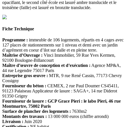
opacifiant, le second côté école est lasuré ambre translucide et le
troisième (faille) est lasuré en bronzite translucide.
Fiche Technique
Programme :
immeuble de 106 logements, répartis en 4 cages avec
127 places de stationnements sur 1 niveau et demi avec un jardin
d’agrément en coeur d’ilot sur dalle et en pleine terre.
Maîtrise d’Ouvrage :
Vinci Immobilier, 59 Rue Yves Kermen,
92100 Boulogne-Billancourt
Maître d’œuvre de conception et d’exécution :
Agence MP&A,
44 rue Legendre 75017 Paris
Entreprise gros œuvre :
MTR, 9 rue René Cassin, 77173 Chevry
Cossigny
Fournisseur du béton :
CEMEX, 2 rue Paul Doumer CS45411,
91123 Palaiseau Applicateur de lasure : SAGA+, 14 rue Diderot
91350 Grigny
Fournisseur de lasure :
GCP Grace Pieri : le labo Pieri, 46 rue
Montmartre, 75002 Paris
Surface de plancher des logements :
7630m2
Montants des travaux :
13 000 000 euros (chiffre arrondi)
Livraison :
Juin 2020
Certification :
NF habitat