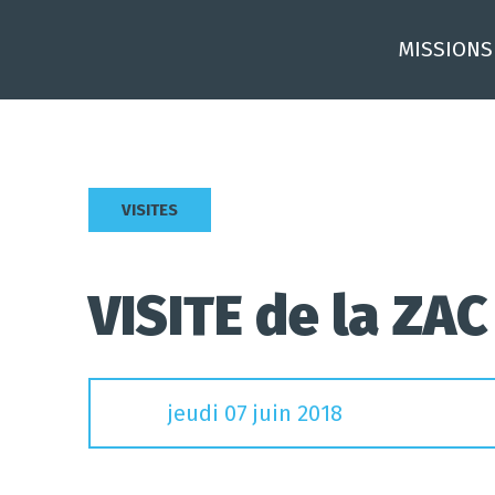
Skip
to
MISSIONS
content
VISITES
VISITE de la ZAC
jeudi 07 juin 2018