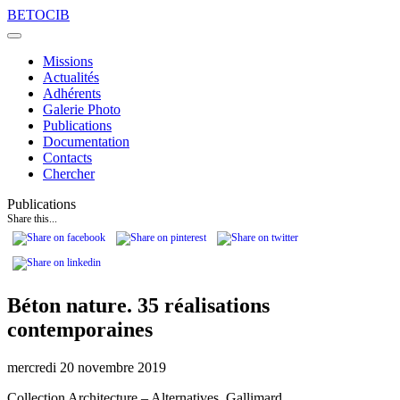
Skip
BETOCIB
to
content
Missions
Actualités
Adhérents
Galerie Photo
Publications
Documentation
Contacts
Chercher
Publications
Share this...
Béton nature. 35 réalisations
contemporaines
mercredi 20 novembre 2019
Collection Architecture – Alternatives, Gallimard