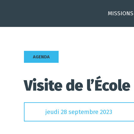
Skip
to
MISSIONS
content
AGENDA
Visite de l’Écol
jeudi 28 septembre 2023