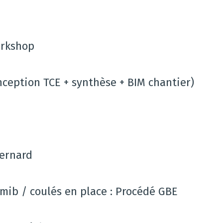
orkshop
onception TCE + synthèse + BIM chantier)
ernard
emib / coulés en place : Procédé GBE